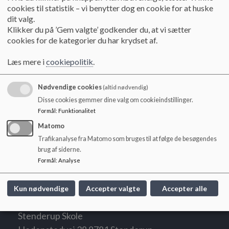
o
Referat 071124
cookies til statistik – vi benytter dog en cookie for at huske
l
dit valg.
d
Klikker du på ’Gem valgte’ godkender du, at vi sætter
e
cookies for de kategorier du har krydset af.
Referat 190924
t
Læs mere i
cookiepolitik
.
Referat 130624
Nødvendige cookies
(altid nødvendig)
Disse cookies gemmer dine valg om cookieindstillinger.
Formål
:
Funktionalitet
Referat 250424
Matomo
Trafikanalyse fra Matomo som bruges til at følge de besøgendes
brug af siderne.
Referat 140324
Formål
:
Analyse
Kun nødvendige
Accepter valgte
Accepter alle
Stenderup Skole