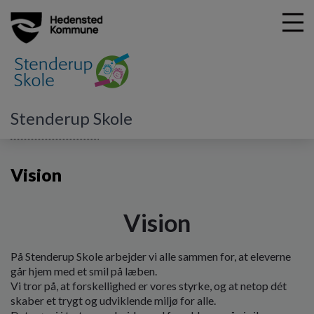
G
Stenderup Skole
å
Vores skole og SFO
Vision
t
i
Vision
l
h
o
Vision
v
e
d
På Stenderup Skole arbejder vi alle sammen for, at eleverne
i
går hjem med et smil på læben.
n
Vi tror på, at forskellighed er vores styrke, og at netop dét
d
skaber et trygt og udviklende miljø for alle.
h