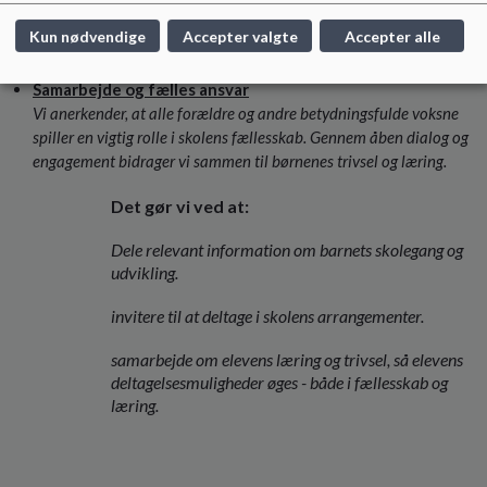
dialog - med og om barnet.
Kun nødvendige
Accepter valgte
Accepter alle
Samarbejde og fælles ansvar
Vi anerkender, at alle forældre og andre betydningsfulde voksne
spiller en vigtig rolle i skolens fællesskab. Gennem åben dialog og
engagement bidrager vi sammen til børnenes trivsel og læring
.
Det gør vi ved at:
Dele relevant information om barnets skolegang og
udvikling.
invitere til at deltage i skolens arrangementer.
samarbejde om elevens læring og trivsel, så elevens
deltagelsesmuligheder øges - både i fællesskab og
læring.