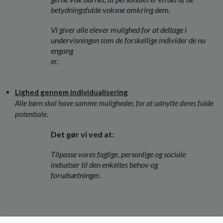
betydningsfulde voksne omkring dem.
Vi giver alle elever mulighed for at deltage i
undervisningen som de forskellige individer de nu
engang
er.
Lighed gennem individualisering
Alle børn skal have samme muligheder, for at udnytte deres fulde
potentiale
.
Det gør vi ved at:
Tilpasse vores faglige, personlige og sociale
indsatser til den enkeltes behov og
forudsætninger.