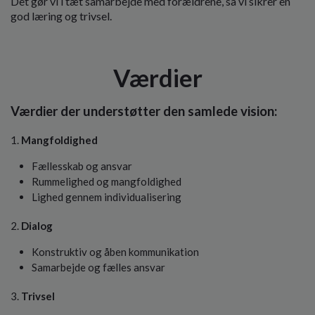
Det gør vi i tæt samarbejde med forældrene, så vi sikrer en
o
god læring og trivsel.
l
d
e
t
Værdier
Værdier der understøtter den samlede vision:
Mangfoldighed
Fællesskab og ansvar
Rummelighed og mangfoldighed
Lighed gennem individualisering
Dialog
Konstruktiv og åben kommunikation
Samarbejde og fælles ansvar
Trivsel