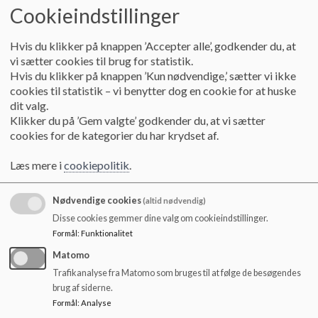
Dialog
Cookieindstillinger
Konstruktiv og åben kommunikation
Hvis du klikker på knappen ’Accepter alle’, godkender du, at
Et godt samarbejde bygger på en ærlig, respektfuld dialog, med
vi sætter cookies til brug for statistik.
fokus på elevernes trivsel og udvikling
Hvis du klikker på knappen ’Kun nødvendige,’ sætter vi ikke
cookies til statistik – vi benytter dog en cookie for at huske
dit valg.
Det gør vi ved at:
Klikker du på ’Gem valgte’ godkender du, at vi sætter
cookies for de kategorier du har krydset af.
Have en åben og tydelig kommunikation, hvor både
skole og hjem trygt kan tage kontakt ved spørgsmål,
Læs mere i
cookiepolitik
.
bekymringer eller gode idéer.
Nødvendige cookies
være proaktive i dialogen om barnet, ved at ringe til
(altid nødvendig)
forældrene, for at sikre den respektfulde dialog.
Disse cookies gemmer dine valg om cookieindstillinger.
Formål
:
Funktionalitet
Lytte aktivt til både elever og forældre, så alle føler
Matomo
sig hørt, set og forstået.
Trafikanalyse fra Matomo som bruges til at følge de besøgendes
Samarbejde om barnets faglige og sociale udvikling.
brug af siderne.
Derfor tilrettelægges skolehjemsamtalerne som en
Formål
:
Analyse