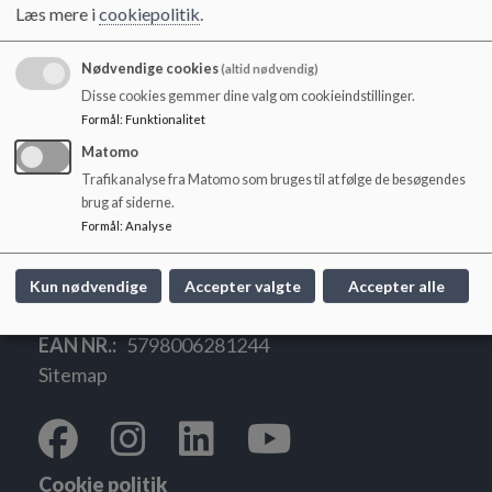
o
Referat 120326
Læs mere i
cookiepolitik
.
l
d
Nødvendige cookies
(altid nødvendig)
e
Referat 290426
Disse cookies gemmer dine valg om cookieindstillinger.
t
Formål
:
Funktionalitet
Matomo
Trafikanalyse fra Matomo som bruges til at følge de besøgendes
brug af siderne.
Stenderup Skole
Formål
:
Analyse
Hedenstedvej 38 8781 Stenderup
stenderupskole@hedensted.dk
Kun nødvendige
Accepter valgte
Accepter alle
+45 79 74 12 80
EAN NR.
5798006281244
Sitemap
Cookie politik