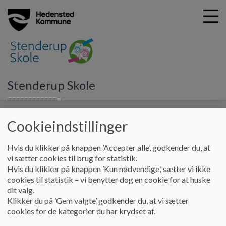
G
Stenderup Skole
å
Skolebestyrelsen
Referater 2026
t
i
Cookieindstillinger
Referater 2026
l
h
o
Hvis du klikker på knappen ’Accepter alle’, godkender du, at
v
Referater 2026
vi sætter cookies til brug for statistik.
e
Hvis du klikker på knappen ’Kun nødvendige,’ sætter vi ikke
Dokumenter
d
cookies til statistik – vi benytter dog en cookie for at huske
i
dit valg.
Referat 270126.pdf
n
Klikker du på ’Gem valgte’ godkender du, at vi sætter
d
cookies for de kategorier du har krydset af.
h