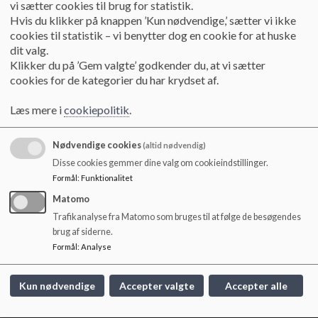
vi sætter cookies til brug for statistik.
o
Hvis du klikker på knappen ’Kun nødvendige,’ sætter vi ikke
l
GH
Gitte Degn Hansen
Lærer/ AMR
cookies til statistik – vi benytter dog en cookie for at huske
d
TR
Thomas Ribergaard
Børnehavekl. leder
dit valg.
e
JA
Johnny Møller Albrechtsen
Serviceleder
Klikker du på ’Gem valgte’ godkender du, at vi sætter
t
cookies for de kategorier du har krydset af.
JJ
Jens Johansen
Lærer
JN
Jannie Godthaab Nielsen
Lærer / Læse vejl.
Læs mere i
cookiepolitik
.
MU
Martin Halling Urlev
Lærer
AP
Anette Myrtue Petersen
Pædagog
Nødvendige cookies
(altid nødvendig)
SB
Simon Brodersen
SFO souschef / AKT / IT
Disse cookies gemmer dine valg om cookieindstillinger.
Formål
:
Funktionalitet
TB
Tina Uldum Bruun
Skolesekretær
TH
Thomas Westermann Høj
SFO leder
Matomo
Trafikanalyse fra Matomo som bruges til at følge de besøgendes
TK
Torben Skov Knudsen
Lærer
brug af siderne.
Formål
:
Analyse
Kun nødvendige
Accepter valgte
Accepter alle