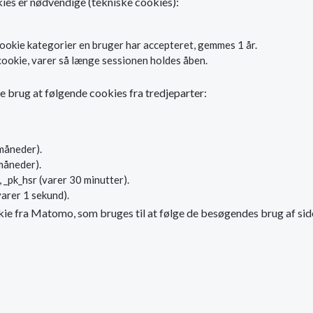
ies er nødvendige (tekniske cookies):
ookie kategorier en bruger har accepteret, gemmes 1 år.
cookie, varer så længe sessionen holdes åben.
re brug at følgende cookies fra tredjeparter:
 måneder).
 måneder).
, _pk_hsr (varer 30 minutter).
varer 1 sekund).
ie fra Matomo, som bruges til at følge de besøgendes brug af sid