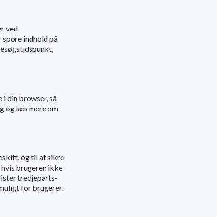
er ved
r spore indhold på
 besøgstidspunkt,
 i din browser, så
ing og læs mere om
kift, og til at sikre
 hvis brugeren ikke
lister tredjeparts-
muligt for brugeren