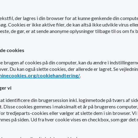
 tekstfil, der lagres i din browser for at kunne genkende din comput
. Cookies er ikke aktive filer, de kan altså ikke udvikle virus elle
este, de gør, er at sende anonyme oplysninger tilbage til os om fx
lade cookies
ade brugen af cookies på din computer, kan du ændre i indstillingerne
ver. Du kan også slette cookies, der allerede er lagret. Se vejledn
minecookies.org/cookiehandtering/
.
er vi
 at identificere din brugersession inkl. loginmetode på tværs af sides
kt. Disse cookies gemmes i maksimalt et år på brugerens computer,
for tredjeparts-cookies eller vælger at slette dem i sin browser. Vi 
es på siden. Ud fra hver cookie vises en checkbox, som gør det 