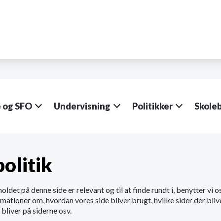
e og SFO
Undervisning
Politikker
Skole
olitik
holdet på denne side er relevant og til at finde rundt i, benytter vi 
rmationer om, hvordan vores side bliver brugt, hvilke sider der bliv
bliver på siderne osv.