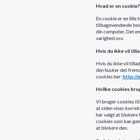
Hvad er en cookie?
En cookie er en lille
tilbagevendende besøg
din computer. Det en
varighed osv.
Hvis du ikke vil til
Hvis du ikke vil till
den husker det fremo
cookies her:
http://
Hvilke cookies brug
Vi bruger cookies til
at siden vises korre
har valgt at blokere 
cookies som kan gemm
at blokere den.