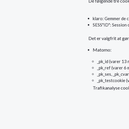
De følgende tre cook
klaro: Gemmer de c
SESS"ID": Session 
Det er valgfrit at gø
Matomo:
_pk_id (varer 13
_pk_ref (varer 6
_pk_ses, _pk_cvar
_pk_testcookie (
Trafikanalyse cook