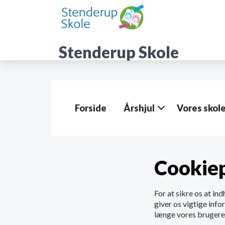
G
å
t
i
Stenderup Skole
l
h
o
v
e
d
Forside
Årshjul
Vores skol
i
n
d
h
o
Cookiep
l
d
e
For at sikre os at ind
t
giver os vigtige info
længe vores brugere 