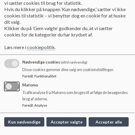
o
vi sætter cookies til brug for statistik.
Referat 011025
l
Hvis du klikker på knappen ’Kun nødvendige,’ sætter vi ikke
d
cookies til statistik – vi benytter dog en cookie for at huske
e
dit valg.
Referat 250825
t
Klikker du på ’Gem valgte’ godkender du, at vi sætter
cookies for de kategorier du har krydset af.
Referat 160625
Læs mere i
cookiepolitik
.
Nødvendige cookies
(altid nødvendig)
Referat 080525
Disse cookies gemmer dine valg om cookieindstillinger.
Formål
:
Funktionalitet
Matomo
Referat 090425
Trafikanalyse fra Matomo som bruges til at følge de besøgendes
brug af siderne.
Formål
:
Analyse
Referat 190225
Kun nødvendige
Accepter valgte
Accepter alle