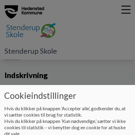
G
Stenderup Skole
å
Kontakt
Indskrivning
t
i
Indskrivning
l
h
o
v
Ønsker du at flytte dit barn til Stenderup skole, skal du
Cookieindstillinger
e
henvende dig direkte til skolen.
d
Hvis du klikker på knappen ’Accepter alle’, godkender du, at
Skolestart - Når ens barn når skolealderen, kommer der
i
vi sætter cookies til brug for statistik.
automatisk en besked om indskrivning via E-Boks.
n
Hvis du klikker på knappen ’Kun nødvendige,’ sætter vi ikke
d
cookies til statistik – vi benytter dog en cookie for at huske
h
dit valg.