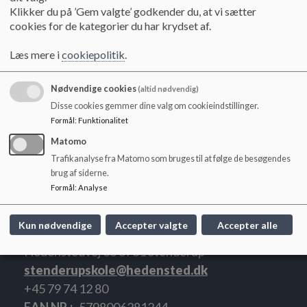
o
Klikker du på ’Gem valgte’ godkender du, at vi sætter
l
cookies for de kategorier du har krydset af.
d
e
Læs mere i
cookiepolitik
.
t
Nødvendige cookies
(altid nødvendig)
Disse cookies gemmer dine valg om cookieindstillinger.
Formål
:
Funktionalitet
Matomo
Trafikanalyse fra Matomo som bruges til at følge de besøgendes
brug af siderne.
Formål
:
Analyse
Kun nødvendige
Accepter valgte
Accepter alle
Stenderup Skole
Hedenstedvej 38 8781 Stenderup
stenderupskole@hedensted.dk
+45 79 74 12 80